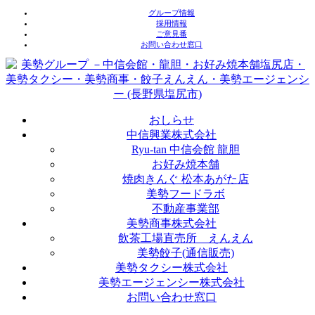
↓
グループ情報
採用情報
メ
ご意見番
イ
お問い合わせ窓口
ン
コ
ン
テ
ン
おしらせ
ツ
中信興業株式会社
へ
Ryu-tan 中信会館 龍胆
ス
お好み焼本舗
キ
焼肉きんぐ 松本あがた店
ッ
美勢フードラボ
プ
不動産事業部
美勢商事株式会社
飲茶工場直売所 えんえん
美勢餃子(通信販売)
美勢タクシー株式会社
美勢エージェンシー株式会社
お問い合わせ窓口