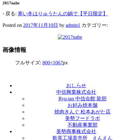
2017nabe
‹ 戻る:
寒い冬はりゅうたんの鍋で【平日限定】
Posted on
2017年11月10日
by
admin1
カテゴリー:
画像情報
フルサイズ:
800×1067
px
おしらせ
中信興業株式会社
Ryu-tan 中信会館 龍胆
お好み焼本舗
焼肉きんぐ 松本あがた店
美勢フードラボ
不動産事業部
美勢商事株式会社
飲茶工場直売所 えんえん