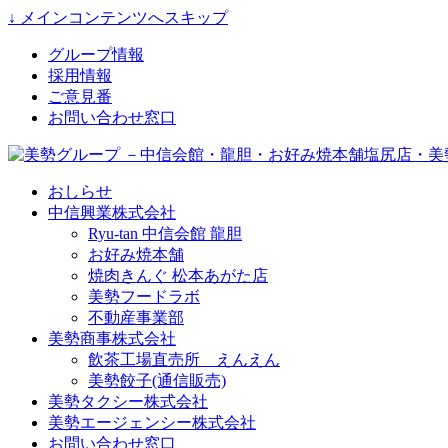
↓ メインコンテンツへスキップ
グループ情報
採用情報
ご意見番
お問い合わせ窓口
おしらせ
中信興業株式会社
Ryu-tan 中信会館 龍胆
お好み焼本舗
焼肉きんぐ 松本あがた店
美勢フードラボ
不動産事業部
美勢商事株式会社
飲茶工場直売所 えんえん
美勢餃子(通信販売)
美勢タクシー株式会社
美勢エージェンシー株式会社
お問い合わせ窓口