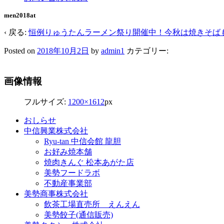
men2018at
‹ 戻る:
恒例りゅうたんラーメン祭り開催中！今秋は焼きそば
Posted on
2018年10月2日
by
admin1
カテゴリー:
画像情報
フルサイズ:
1200×1612
px
おしらせ
中信興業株式会社
Ryu-tan 中信会館 龍胆
お好み焼本舗
焼肉きんぐ 松本あがた店
美勢フードラボ
不動産事業部
美勢商事株式会社
飲茶工場直売所 えんえん
美勢餃子(通信販売)