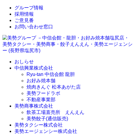
↓
グループ情報
メ
採用情報
イ
ご意見番
ン
お問い合わせ窓口
コ
ン
テ
ン
ツ
おしらせ
へ
中信興業株式会社
ス
Ryu-tan 中信会館 龍胆
キ
お好み焼本舗
ッ
焼肉きんぐ 松本あがた店
プ
美勢フードラボ
不動産事業部
美勢商事株式会社
飲茶工場直売所 えんえん
美勢餃子(通信販売)
美勢タクシー株式会社
美勢エージェンシー株式会社