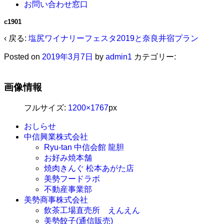
お問い合わせ窓口
c1901
‹ 戻る:
塩尻ワイナリーフェスタ2019と奈良井宿プラン
Posted on
2019年3月7日
by
admin1
カテゴリー:
画像情報
フルサイズ:
1200×1767
px
おしらせ
中信興業株式会社
Ryu-tan 中信会館 龍胆
お好み焼本舗
焼肉きんぐ 松本あがた店
美勢フードラボ
不動産事業部
美勢商事株式会社
飲茶工場直売所 えんえん
美勢餃子(通信販売)