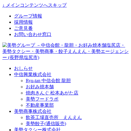
↓ メインコンテンツへスキップ
グループ情報
採用情報
ご意見番
お問い合わせ窓口
おしらせ
中信興業株式会社
Ryu-tan 中信会館 龍胆
お好み焼本舗
焼肉きんぐ 松本あがた店
美勢フードラボ
不動産事業部
美勢商事株式会社
飲茶工場直売所 えんえん
美勢餃子(通信販売)
美勢タクシー株式会社