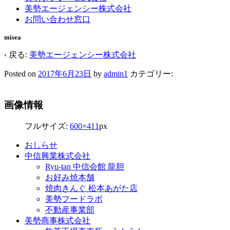
美勢エージェンシー株式会社
お問い合わせ窓口
misea
‹ 戻る:
美勢エージェンシー株式会社
Posted on
2017年6月23日
by
admin1
カテゴリー:
画像情報
フルサイズ:
600×411
px
おしらせ
中信興業株式会社
Ryu-tan 中信会館 龍胆
お好み焼本舗
焼肉きんぐ 松本あがた店
美勢フードラボ
不動産事業部
美勢商事株式会社