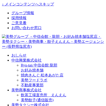
↓ メインコンテンツへスキップ
グループ情報
採用情報
ご意見番
お問い合わせ窓口
おしらせ
中信興業株式会社
Ryu-tan 中信会館 龍胆
お好み焼本舗
焼肉きんぐ 松本あがた店
美勢フードラボ
不動産事業部
美勢商事株式会社
飲茶工場直売所 えんえん
美勢餃子(通信販売)
美勢タクシー株式会社