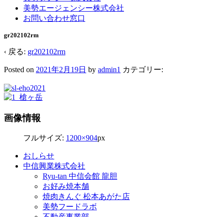
美勢エージェンシー株式会社
お問い合わせ窓口
gr202102rm
‹ 戻る:
gr202102rm
Posted on
2021年2月19日
by
admin1
カテゴリー:
画像情報
フルサイズ:
1200×904
px
おしらせ
中信興業株式会社
Ryu-tan 中信会館 龍胆
お好み焼本舗
焼肉きんぐ 松本あがた店
美勢フードラボ
不動産事業部