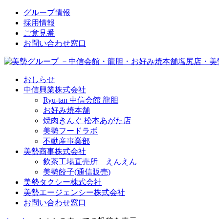
↓
グループ情報
メ
採用情報
イ
ご意見番
ン
お問い合わせ窓口
コ
ン
テ
おしらせ
ン
中信興業株式会社
ツ
Ryu-tan 中信会館 龍胆
へ
お好み焼本舗
ス
焼肉きんぐ 松本あがた店
キ
美勢フードラボ
ッ
不動産事業部
プ
美勢商事株式会社
飲茶工場直売所 えんえん
美勢餃子(通信販売)
美勢タクシー株式会社
美勢エージェンシー株式会社
お問い合わせ窓口