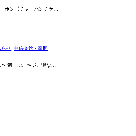
クーポン【チャーハンチケ
…
しらせ
,
中信会館・龍胆
章〜 猪、鹿、キジ、鴨な
…