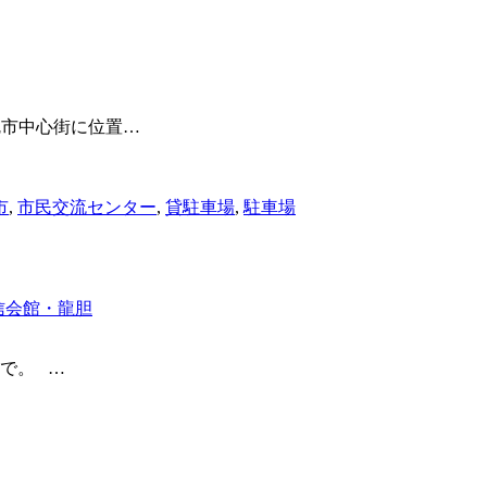
塩尻市中心街に位置
…
市
,
市民交流センター
,
貸駐車場
,
駐車場
信会館・龍胆
ちで。
…