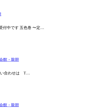
胆
付中です 五色巻 〜定
…
会館・龍胆
問い合わせは T
…
会館・龍胆