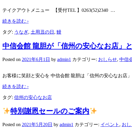
テイクアウトメニュー 【受付TEL 】0263(52)2340
…
続きを読む ›
タグ:
うなぎ
,
土用丑の日
,
鰻
中信会館 龍胆が「信州の安心なお店」
Posted on
2021年6月1日
by
admin1
カテゴリー:
おしらせ
,
中信
お客様に笑顔と安心を 中信会館 龍胆は「信州の安心なお店
続きを読む ›
タグ:
信州の安心なお店
特別謝恩セールのご案内
Posted on
2021年5月20日
by
admin1
カテゴリー:
イベント
,
おし