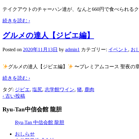
テイクアウトのチャーハン達が、なんと660円で食べられる
続きを読む ›
グルメの達人【ジビエ編】
Posted on
2020年11月13日
by
admin1
カテゴリー:
イベント
,
お
グルメの達人【ジビエ編】
〜プレミアムコース 聖夜の
続きを読む ›
タグ:
ジビエ
,
塩尻
,
志学館ワイン
,
猪
,
鹿肉
‹ 古い投稿
Ryu-Tan中信会館 龍胆
Ryu-Tan 中信会館 龍胆
おしらせ