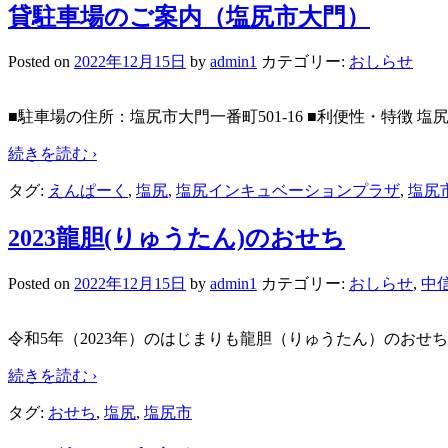
貸駐車場のご案内（塩尻市大門）
Posted on
2022年12月15日
by
admin1
カテゴリー:
おしらせ
■駐車場の住所：塩尻市大門一番町501-16 ■利便性・特徴 
続きを読む ›
タグ:
えんぱーく
,
塩尻
,
塩尻インキュベーションプラザ
,
塩尻
2023龍胆(りゅうたん)のおせち
Posted on
2022年12月15日
by
admin1
カテゴリー:
おしらせ
,
中
令和5年（2023年）のはじまりも龍胆（りゅうたん）のおせ
続きを読む ›
タグ:
おせち
,
塩尻
,
塩尻市