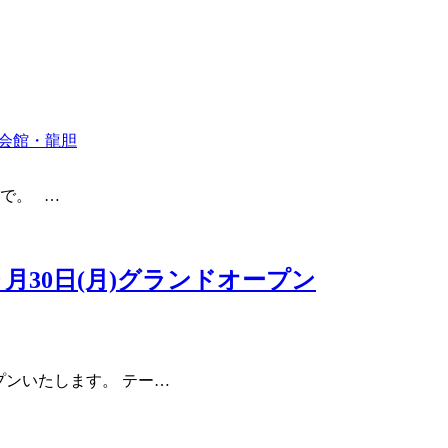
会館・龍胆
ちで。
…
９月30日(月)グランドオープン
プンいたします。 テー
…