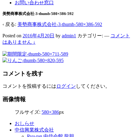
お問い合わせ窓口
美勢商事株式会社-3-thumb-580×386-592
‹ 戻る:
美勢商事株式会社-3-thumb-580×386-592
Posted on
2016年4月20日
by
admin1
カテゴリー:
—
コメント
はありません ↓
コメントを残す
コメントを投稿するには
ログイン
してください。
画像情報
フルサイズ:
580×386
px
おしらせ
中信興業株式会社
Ryu-tan 中信会館 龍胆