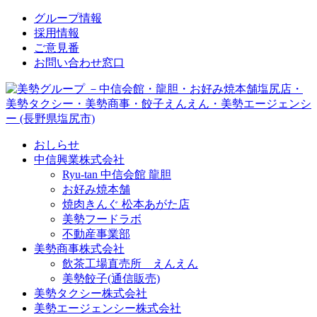
↓
グループ情報
メ
採用情報
イ
ご意見番
ン
お問い合わせ窓口
コ
ン
テ
ン
ツ
おしらせ
へ
中信興業株式会社
ス
Ryu-tan 中信会館 龍胆
キ
お好み焼本舗
ッ
焼肉きんぐ 松本あがた店
プ
美勢フードラボ
不動産事業部
美勢商事株式会社
飲茶工場直売所 えんえん
美勢餃子(通信販売)
美勢タクシー株式会社
美勢エージェンシー株式会社