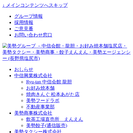
↓ メインコンテンツへスキップ
グループ情報
採用情報
ご意見番
お問い合わせ窓口
おしらせ
中信興業株式会社
Ryu-tan 中信会館 龍胆
お好み焼本舗
焼肉きんぐ 松本あがた店
美勢フードラボ
不動産事業部
美勢商事株式会社
飲茶工場直売所 えんえん
美勢餃子(通信販売)
美勢タクシー株式会社