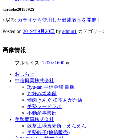
karaoke20190925
‹ 戻る:
カラオケを使用した健康教室を開催！
Posted on
2019年9月20日
by
admin1
カテゴリー:
画像情報
フルサイズ:
1200×1600
px
おしらせ
中信興業株式会社
Ryu-tan 中信会館 龍胆
お好み焼本舗
焼肉きんぐ 松本あがた店
美勢フードラボ
不動産事業部
美勢商事株式会社
飲茶工場直売所 えんえん
美勢餃子(通信販売)