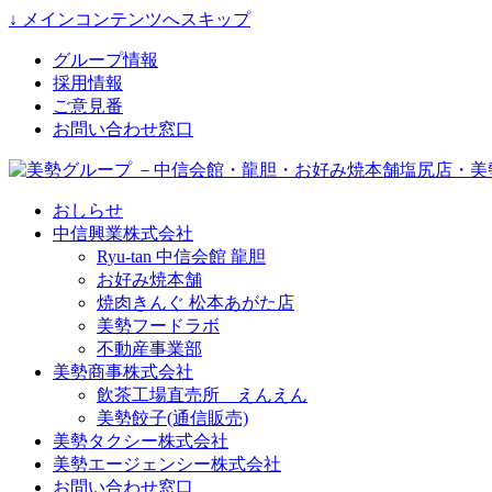
↓ メインコンテンツへスキップ
グループ情報
採用情報
ご意見番
お問い合わせ窓口
おしらせ
中信興業株式会社
Ryu-tan 中信会館 龍胆
お好み焼本舗
焼肉きんぐ 松本あがた店
美勢フードラボ
不動産事業部
美勢商事株式会社
飲茶工場直売所 えんえん
美勢餃子(通信販売)
美勢タクシー株式会社
美勢エージェンシー株式会社
お問い合わせ窓口