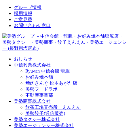
↓
グループ情報
メ
採用情報
イ
ご意見番
ン
お問い合わせ窓口
コ
ン
テ
ン
ツ
おしらせ
へ
中信興業株式会社
ス
Ryu-tan 中信会館 龍胆
キ
お好み焼本舗
ッ
焼肉きんぐ 松本あがた店
プ
美勢フードラボ
不動産事業部
美勢商事株式会社
飲茶工場直売所 えんえん
美勢餃子(通信販売)
美勢タクシー株式会社
美勢エージェンシー株式会社