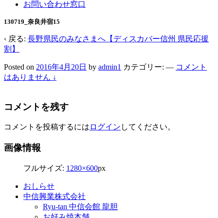
お問い合わせ窓口
130719_奈良井宿15
‹ 戻る:
長野県民のみなさまへ【ディスカバー信州 県民応援
割】
Posted on
2016年4月20日
by
admin1
カテゴリー:
—
コメント
はありません ↓
コメントを残す
コメントを投稿するには
ログイン
してください。
画像情報
フルサイズ:
1280×600
px
おしらせ
中信興業株式会社
Ryu-tan 中信会館 龍胆
お好み焼本舗