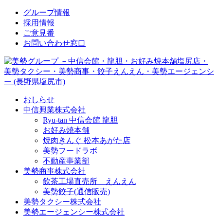
↓
グループ情報
メ
採用情報
イ
ご意見番
ン
お問い合わせ窓口
コ
ン
テ
ン
ツ
おしらせ
へ
中信興業株式会社
ス
Ryu-tan 中信会館 龍胆
キ
お好み焼本舗
ッ
焼肉きんぐ 松本あがた店
プ
美勢フードラボ
不動産事業部
美勢商事株式会社
飲茶工場直売所 えんえん
美勢餃子(通信販売)
美勢タクシー株式会社
美勢エージェンシー株式会社