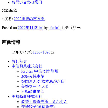
お問い合わせ窓口
2022ehoh2
‹ 戻る:
2022龍胆の恵方巻
Posted on
2022年1月21日
by
admin1
カテゴリー:
画像情報
フルサイズ:
1200×1696
px
おしらせ
中信興業株式会社
Ryu-tan 中信会館 龍胆
お好み焼本舗
焼肉きんぐ 松本あがた店
美勢フードラボ
不動産事業部
美勢商事株式会社
飲茶工場直売所 えんえん
美勢餃子(通信販売)