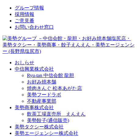
↓
グループ情報
メ
採用情報
イ
ご意見番
ン
お問い合わせ窓口
コ
ン
テ
ン
ツ
おしらせ
へ
中信興業株式会社
ス
Ryu-tan 中信会館 龍胆
キ
お好み焼本舗
ッ
焼肉きんぐ 松本あがた店
プ
美勢フードラボ
不動産事業部
美勢商事株式会社
飲茶工場直売所 えんえん
美勢餃子(通信販売)
美勢タクシー株式会社
美勢エージェンシー株式会社