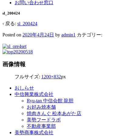
お問い合わせ窓口
sl_200424
‹ 戻る:
sl_200424
Posted on
2020年4月24日
by
admin1
カテゴリー:
画像情報
フルサイズ:
1200×832
px
おしらせ
中信興業株式会社
Ryu-tan 中信会館 龍胆
お好み焼本舗
焼肉きんぐ 松本あがた店
美勢フードラボ
不動産事業部
美勢商事株式会社