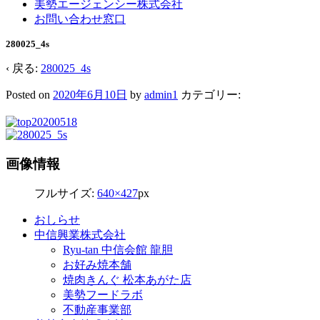
美勢エージェンシー株式会社
お問い合わせ窓口
280025_4s
‹ 戻る:
280025_4s
Posted on
2020年6月10日
by
admin1
カテゴリー:
画像情報
フルサイズ:
640×427
px
おしらせ
中信興業株式会社
Ryu-tan 中信会館 龍胆
お好み焼本舗
焼肉きんぐ 松本あがた店
美勢フードラボ
不動産事業部