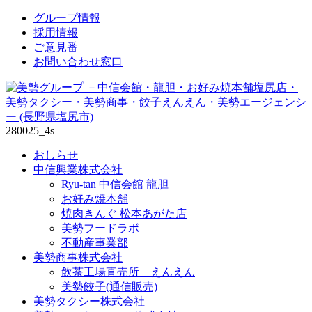
↓
グループ情報
メ
採用情報
イ
ご意見番
ン
お問い合わせ窓口
コ
ン
テ
ン
280025_4s
ツ
へ
おしらせ
ス
中信興業株式会社
キ
Ryu-tan 中信会館 龍胆
ッ
お好み焼本舗
プ
焼肉きんぐ 松本あがた店
美勢フードラボ
不動産事業部
美勢商事株式会社
飲茶工場直売所 えんえん
美勢餃子(通信販売)
美勢タクシー株式会社