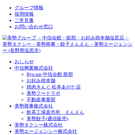
↓
グループ情報
メ
採用情報
イ
ご意見番
ン
お問い合わせ窓口
コ
ン
テ
ン
ツ
おしらせ
へ
中信興業株式会社
ス
Ryu-tan 中信会館 龍胆
キ
お好み焼本舗
ッ
焼肉きんぐ 松本あがた店
プ
美勢フードラボ
不動産事業部
美勢商事株式会社
飲茶工場直売所 えんえん
美勢餃子(通信販売)
美勢タクシー株式会社
美勢エージェンシー株式会社