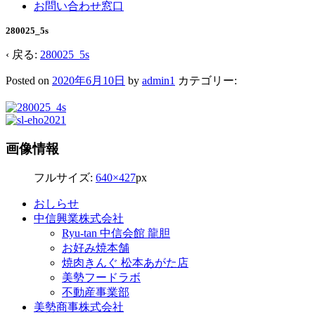
お問い合わせ窓口
280025_5s
‹ 戻る:
280025_5s
Posted on
2020年6月10日
by
admin1
カテゴリー:
画像情報
フルサイズ:
640×427
px
おしらせ
中信興業株式会社
Ryu-tan 中信会館 龍胆
お好み焼本舗
焼肉きんぐ 松本あがた店
美勢フードラボ
不動産事業部
美勢商事株式会社